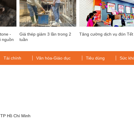
tone -
Giá thép giảm 3 lần trong 2
Tăng cường dịch vụ đón Tết
i nguồn
tuần
ô tận
Tài chính
Văn hóa-Giáo dục
Tiêu dùng
Sức kh
g
 TP Hồ Chí Minh