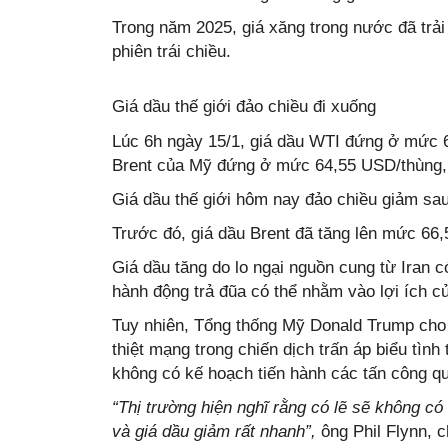
Trong năm 2025, giá xăng trong nước đã trải
phiên trái chiều.
Giá dầu thế giới đảo chiều đi xuống
Lúc 6h ngày 15/1, giá dầu WTI đứng ở mức 6
Brent của Mỹ đứng ở mức 64,55 USD/thùng,
Giá dầu thế giới hôm nay đảo chiều giảm sau
Trước đó, giá dầu Brent đã tăng lên mức 66
Giá dầu tăng do lo ngại nguồn cung từ Iran c
hành động trả đũa có thể nhằm vào lợi ích c
Tuy nhiên, Tổng thống Mỹ Donald Trump cho 
thiệt mạng trong chiến dịch trấn áp biểu tình
không có kế hoạch tiến hành các tấn công q
“Thị trường hiện nghĩ rằng có lẽ sẽ không c
và giá dầu giảm rất nhanh”,
ông Phil Flynn, c