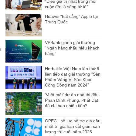
“Điều giá trị nhất trong mỗi
cuộc đời là sống tử tế”
Huawei “hất cẳng” Apple tại
Trung Quốc
VPBank giành giải thưởng
“Ngân hàng thấu hiểu khách
u
hàng”
Herbalife Việt Nam lần thứ 9
liên tiếp đạt giải thưởng “Sản
Phẩm Vàng Vì Sức Khỏe
Cộng Đồng năm 2024”
‘Vuột mất’ dự án nhà thi đấu
Phan Đình Phùng, Phát Đạt
đã chi bao nhiêu tiền?
OPEC+ nỗ lực hỗ trợ giá dầu,
nhất trí gia hạn cắt giảm sản
lượng tới cuối năm 2025