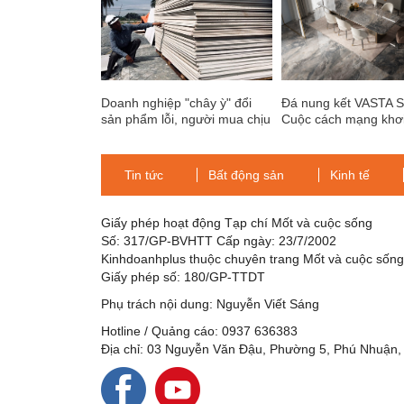
Doanh nghiệp "chây ỳ" đổi
Đá nung kết VASTA S
sản phẩm lỗi, người mua chịu
Cuộc cách mạng khơ
thiệt
cảm hứng sáng tạo v
cho nhà thiết kế Việt
Tin tức
Bất động sản
Kinh tế
Giấy phép hoạt động Tạp chí Mốt và cuộc sống
Số: 317/GP-BVHTT Cấp ngày: 23/7/2002
Kinhdoanhplus thuộc chuyên trang Mốt và cuộc sốn
Giấy phép số: 180/GP-TTDT
Phụ trách nội dung: Nguyễn Viết Sáng
Hotline / Quảng cáo: 0937 636383
Địa chỉ: 03 Nguyễn Văn Đậu, Phường 5, Phú Nhuận,