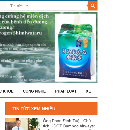
C KHỎE
CÔNG NGHỆ
PHÁP LUẬT
XE
TIN TỨC XEM NHIỀU
Ông Phan Đình Tuệ - Chủ
tịch HĐQT Bamboo Airways: