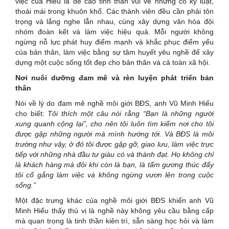
việc của Hiếu là đề cao tinh thần vui vẻ nhưng có kỷ luật,
thoải mái trong khuôn khổ. Các thành viên đều cần phải tôn
trọng và lắng nghe lẫn nhau, cùng xây dựng văn hóa đội
nhóm đoàn kết và làm việc hiệu quả. Mỗi người không
ngừng nỗ lực phát huy điểm mạnh và khắc phục điểm yếu
của bản thân, làm việc bằng sự tâm huyết yêu nghề để xây
dựng một cuộc sống tốt đẹp cho bản thân và cả toàn xã hội.
Nơi nuôi dưỡng đam mê và rèn luyện phát triển bản
thân
Nói về lý do đam mê nghề môi giới BĐS, anh Vũ Minh Hiếu
cho biết:
Tôi thích một câu nói rằng “Bạn là những người
xung quanh cộng lại”, cho nên tôi luôn tìm kiếm nơi cho tôi
được gặp những người mà mình hướng tới. Và BĐS là môi
trường như vậy, ở đó tôi được gặp gỡ, giao lưu, làm việc trực
tiếp với những nhà đầu tư giàu có và thành đạt. Họ không chỉ
là khách hàng mà đôi khi còn là bạn, là tấm gương thúc đẩy
tôi cố gắng làm việc và không ngừng vươn lên trong cuộc
sống.”
Một đặc trưng khác của nghề môi giới BĐS khiến anh Vũ
Minh Hiếu thấy thú vị là nghề này không yêu cầu bằng cấp
mà quan trọng là tinh thần kiên trì, sẵn sàng học hỏi và làm