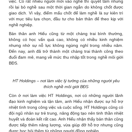
việc. Có rất nhiều người mới vào nghề thì quyết tâm nhưng
rồi lại bỏ nghề sau một thời gian ngắn do không chốt được
giao dịch. Vì vậy, điểm mấu chốt để làm nghề là sự kiên trì
với mục tiêu lựa chọn, đầu tư cho bản thân để theo kịp với
nghề nghiệp.
Bản thân anh Hiếu cũng từ một chàng trai bình thường,
không có học vấn quá cao, không có nhiều kinh nghiệm
nhưng nhờ sự nỗ lực không ngừng nghỉ trong nhiều năm.
Đến nay, anh đã trở thành một chàng trai thành công theo
đuổi đam mê, mang về mức thu nhập tốt trong nghề môi giới
BĐS.
HT Holdings – nơi làm việc lý tưởng của những người yêu
thích nghề môi giới BĐS
Còn ở nơi làm việc HT Holdings, nơi có những người lãnh
đạo kinh nghiệm và tận tâm, anh Hiếu nhận được sự hỗ trợ
nhiệt tình trong công việc và cuộc sống. HT Holdings cũng có
đội ngũ nhân sự trẻ trung, năng động tạo nên tinh thần nhiệt
huyết và đoàn kết rất cao. Anh Hiếu nhận thấy bản thân cũng
được tiếp thêm năng lượng, vừa giúp đỡ hỗ trợ nhưng cũng
được học hỏi thêm từ những người đồng nghiệp.