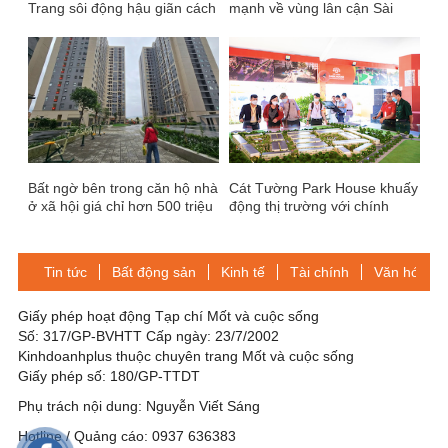
Trang sôi động hậu giãn cách
mạnh về vùng lân cận Sài
Gòn
Bất ngờ bên trong căn hộ nhà
Cát Tường Park House khuấy
ở xã hội giá chỉ hơn 500 triệu
động thị trường với chính
đồng ở Đà Nẵng
sách “Sống trọn tinh hoa –
Nhận quà như ý”
Tin tức
Bất động sản
Kinh tế
Tài chính
Văn hóa-Gi
Giấy phép hoạt động Tạp chí Mốt và cuộc sống
Số: 317/GP-BVHTT Cấp ngày: 23/7/2002
Kinhdoanhplus thuộc chuyên trang Mốt và cuộc sống
Giấy phép số: 180/GP-TTDT
Phụ trách nội dung: Nguyễn Viết Sáng
Hotline / Quảng cáo: 0937 636383