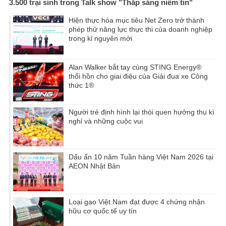
3.500 trại sinh trong Talk show "Thắp sáng niềm tin"
Hiện thực hóa mục tiêu Net Zero trở thành
phép thử năng lực thực thi của doanh nghiệp
trong kỉ nguyên mới
Alan Walker bắt tay cùng STING Energy®
thổi hồn cho giai điệu của Giải đua xe Công
thức 1®
Người trẻ định hình lại thói quen hưởng thụ kì
nghỉ và những cuộc vui
Dấu ấn 10 năm Tuần hàng Việt Nam 2026 tại
AEON Nhật Bản
Loại gạo Việt Nam đạt được 4 chứng nhận
hữu cơ quốc tế uy tín