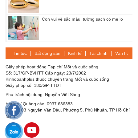
Con vui vẽ sắc màu, tường sạch có mẹ lo
Tin tức
Bất động sản
Kinh tế
Tài chính
Văn hóa-Gi
Giấy phép hoạt động Tạp chí Mốt và cuộc sống
Số: 317/GP-BVHTT Cấp ngày: 23/7/2002
Kinhdoanhplus thuộc chuyên trang Mốt và cuộc sống
Giấy phép số: 180/GP-TTDT
Phụ trách nội dung: Nguyễn Viết Sáng
Hotline / Quảng cáo: 0937 636383
Địa chỉ: 03 Nguyễn Văn Đậu, Phường 5, Phú Nhuận, TP Hồ Chí
Minh