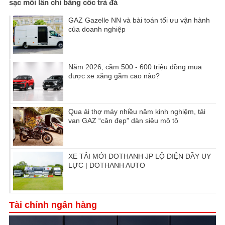
sạc mỗi lần chỉ bằng cốc trà đá
GAZ Gazelle NN và bài toán tối ưu vận hành
của doanh nghiệp
Năm 2026, cầm 500 - 600 triệu đồng mua
được xe xăng gầm cao nào?
Qua ải thợ máy nhiều năm kinh nghiệm, tải
van GAZ “cân đẹp” dàn siêu mô tô
XE TẢI MỚI DOTHANH JP LỘ DIỆN ĐẦY UY
LỰC | DOTHANH AUTO
Tài chính ngân hàng