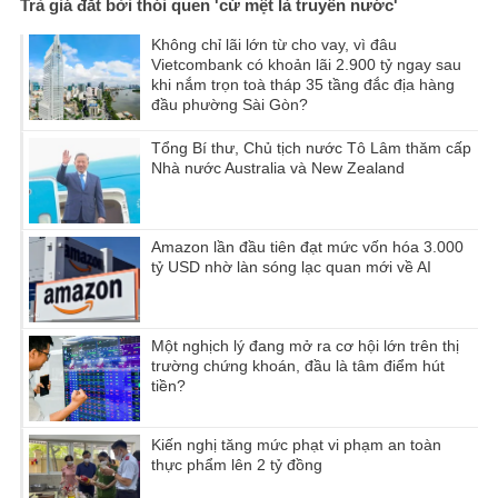
Trả giá đắt bởi thói quen 'cứ mệt là truyền nước'
Không chỉ lãi lớn từ cho vay, vì đâu
Vietcombank có khoản lãi 2.900 tỷ ngay sau
khi nắm trọn toà tháp 35 tầng đắc địa hàng
đầu phường Sài Gòn?
Tổng Bí thư, Chủ tịch nước Tô Lâm thăm cấp
Nhà nước Australia và New Zealand
Amazon lần đầu tiên đạt mức vốn hóa 3.000
tỷ USD nhờ làn sóng lạc quan mới về AI
Một nghịch lý đang mở ra cơ hội lớn trên thị
trường chứng khoán, đầu là tâm điểm hút
tiền?
Kiến nghị tăng mức phạt vi phạm an toàn
thực phẩm lên 2 tỷ đồng