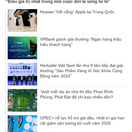
“Điều giá trị nhất trong mỗi cuộc đời là sống tử tế”
Huawei “hất cẳng” Apple tại Trung Quốc
VPBank giành giải thưởng “Ngân hàng thấu
hiểu khách hàng”
Herbalife Việt Nam lần thứ 9 liên tiếp đạt giải
thưởng “Sản Phẩm Vàng Vì Sức Khỏe Cộng
Đồng năm 2024”
‘Vuột mất’ dự án nhà thi đấu Phan Đình
Phùng, Phát Đạt đã chi bao nhiêu tiền?
OPEC+ nỗ lực hỗ trợ giá dầu, nhất trí gia hạn
cắt giảm sản lượng tới cuối năm 2025