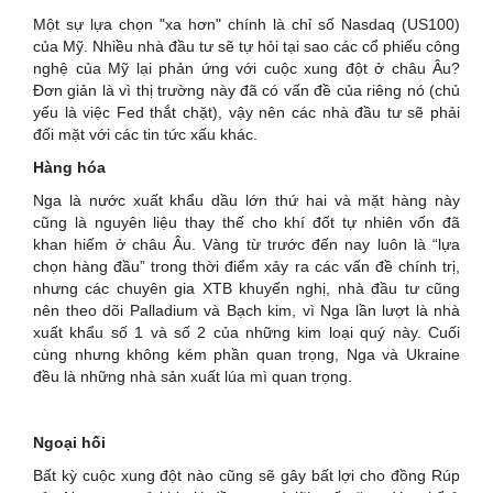
Một sự lựa chọn "xa hơn" chính là chỉ số Nasdaq (US100)
của Mỹ. Nhiều nhà đầu tư sẽ tự hỏi tại sao các cổ phiếu công
nghệ của Mỹ lại phản ứng với cuộc xung đột ở châu Âu?
Đơn giản là vì thị trường này đã có vấn đề của riêng nó (chủ
yếu là việc Fed thắt chặt), vậy nên các nhà đầu tư sẽ phải
đối mặt với các tin tức xấu khác.
Hàng hóa
Nga là nước xuất khẩu dầu lớn thứ hai và mặt hàng này
cũng là nguyên liệu thay thế cho khí đốt tự nhiên vốn đã
khan hiếm ở châu Âu. Vàng từ trước đến nay luôn là “lựa
chọn hàng đầu” trong thời điểm xảy ra các vấn đề chính trị,
nhưng các chuyên gia XTB khuyến nghị, nhà đầu tư cũng
nên theo dõi Palladium và Bạch kim, vì Nga lần lượt là nhà
xuất khẩu số 1 và số 2 của những kim loại quý này. Cuối
cùng nhưng không kém phần quan trọng, Nga và Ukraine
đều là những nhà sản xuất lúa mì quan trọng.
Ngoại hối
Bất kỳ cuộc xung đột nào cũng sẽ gây bất lợi cho đồng Rúp