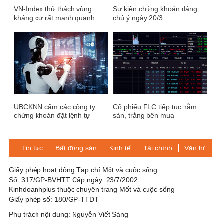
VN-Index thử thách vùng
Sự kiện chứng khoán đáng
kháng cự rất mạnh quanh
chú ý ngày 20/3
1.200 – 1.230 điểm trong
ngắn hạn
UBCKNN cấm các công ty
Cổ phiếu FLC tiếp tục nằm
chứng khoán đặt lệnh tự
sàn, trắng bên mua
động: Chuyên gia lý giải
Tin tức
Bất động sản
Kinh tế
Tài chính
Văn hóa-Gi
Giấy phép hoạt động Tạp chí Mốt và cuộc sống
Số: 317/GP-BVHTT Cấp ngày: 23/7/2002
Kinhdoanhplus thuộc chuyên trang Mốt và cuộc sống
Giấy phép số: 180/GP-TTDT
Phụ trách nội dung: Nguyễn Viết Sáng