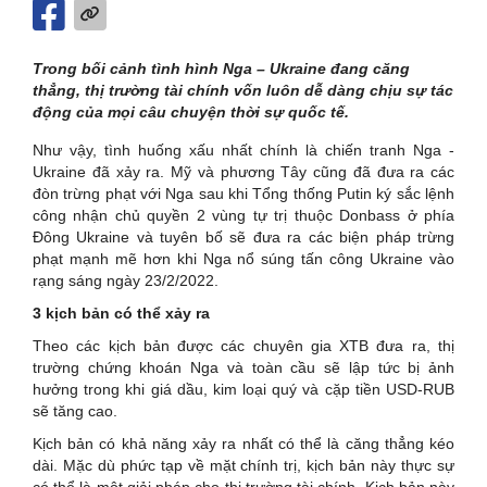
Trong bối cảnh tình hình Nga – Ukraine đang căng
thẳng, thị trường tài chính vốn luôn dễ dàng chịu sự tác
động của mọi câu chuyện thời sự quốc tế.
Như vậy, tình huống xấu nhất chính là chiến tranh Nga -
Ukraine đã xảy ra. Mỹ và phương Tây cũng đã đưa ra các
đòn trừng phạt với Nga sau khi Tổng thống Putin ký sắc lệnh
công nhận chủ quyền 2 vùng tự trị thuộc Donbass ở phía
Đông Ukraine và tuyên bố sẽ đưa ra các biện pháp trừng
phạt mạnh mẽ hơn khi Nga nổ súng tấn công Ukraine vào
rạng sáng ngày 23/2/2022.
3 kịch bản có thể xảy ra
Theo các kịch bản được các chuyên gia XTB đưa ra, thị
trường chứng khoán Nga và toàn cầu sẽ lập tức bị ảnh
hưởng trong khi giá dầu, kim loại quý và cặp tiền USD-RUB
sẽ tăng cao.
Kịch bản có khả năng xảy ra nhất có thể là căng thẳng kéo
dài. Mặc dù phức tạp về mặt chính trị, kịch bản này thực sự
có thể là một giải pháp cho thị trường tài chính. Kịch bản này