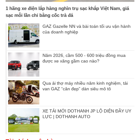
1 hãng xe điện lắp hàng nghìn trụ sạc khắp Việt Nam, giá
sạc mỗi lần chỉ bằng cốc trà đá
GAZ Gazelle NN và bài toán tối ưu vận hành
của doanh nghiệp
Năm 2026, cầm 500 - 600 triệu đồng mua
được xe xăng gầm cao nào?
Qua ải thợ máy nhiều năm kinh nghiệm, tải
van GAZ “cân đẹp” dàn siêu mô tô
XE TẢI MỚI DOTHANH JP LỘ DIỆN ĐẦY UY
LỰC | DOTHANH AUTO