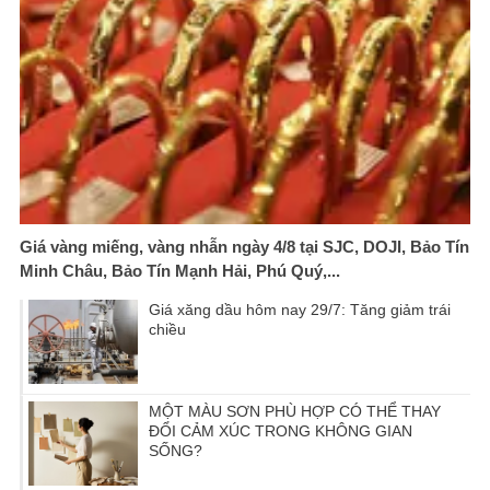
Giá vàng miếng, vàng nhẫn ngày 4/8 tại SJC, DOJI, Bảo Tín
Minh Châu, Bảo Tín Mạnh Hải, Phú Quý,...
Giá xăng dầu hôm nay 29/7: Tăng giảm trái
chiều
MỘT MÀU SƠN PHÙ HỢP CÓ THỂ THAY
ĐỔI CẢM XÚC TRONG KHÔNG GIAN
SỐNG?