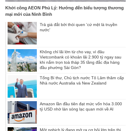
Khởi công AEON Phủ Lý: Hướng đến biểu tượng thương
mại mới của Ninh Bình
Trả giá đắt bởi thói quen 'cứ mệt là truyền
nước'
Không chỉ lãi lớn từ cho vay, vì đâu
Vietcombank có khoản lãi 2.900 tỷ ngay sau
khi nắm trọn toà tháp 35 tầng đắc địa hàng
đầu phường Sài Gòn?
Tổng Bí thư, Chủ tịch nước Tô Lâm thăm cấp
Nhà nước Australia và New Zealand
Amazon lần đầu tiên đạt mức vốn hóa 3.000
tỷ USD nhờ làn sóng lạc quan mới về AI
Một nghịch lý đang mở ra cơ hội lớn trên thị