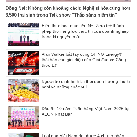
Đồng Nai: Không còn khoảng cách: Nghệ sĩ hòa cùng hơn
3.500 trại sinh trong Talk show "Thắp sáng niềm tin"
Hiện thực hóa mục tiêu Net Zero trở thành
phép thử năng lực thực thi của doanh nghiệp
trong kỉ nguyên mới
Alan Walker bắt tay cùng STING Energy®
thổi hồn cho giai điệu của Giải đua xe Công
thức 1®
Người trẻ định hình lại thói quen hưởng thụ kì
nghỉ và những cuộc vui
Dấu ấn 10 năm Tuần hàng Việt Nam 2026 tại
AEON Nhật Bản
Loại gạo Việt Nam đạt được 4 chứng nhận