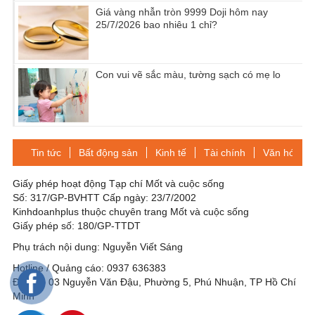
Giá vàng nhẫn tròn 9999 Doji hôm nay
25/7/2026 bao nhiêu 1 chỉ?
Con vui vẽ sắc màu, tường sạch có mẹ lo
Tin tức
Bất động sản
Kinh tế
Tài chính
Văn hóa-Gi
Giấy phép hoạt động Tạp chí Mốt và cuộc sống
Số: 317/GP-BVHTT Cấp ngày: 23/7/2002
Kinhdoanhplus thuộc chuyên trang Mốt và cuộc sống
Giấy phép số: 180/GP-TTDT
Phụ trách nội dung: Nguyễn Viết Sáng
Hotline / Quảng cáo: 0937 636383
Địa chỉ: 03 Nguyễn Văn Đậu, Phường 5, Phú Nhuận, TP Hồ Chí
Minh