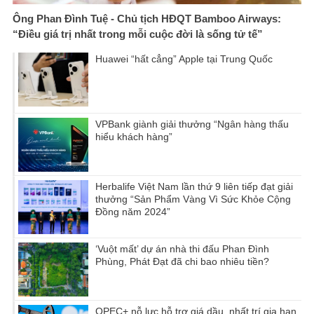
Ông Phan Đình Tuệ - Chủ tịch HĐQT Bamboo Airways:
“Điều giá trị nhất trong mỗi cuộc đời là sống tử tế”
Huawei “hất cẳng” Apple tại Trung Quốc
VPBank giành giải thưởng “Ngân hàng thấu
hiểu khách hàng”
Herbalife Việt Nam lần thứ 9 liên tiếp đạt giải
thưởng “Sản Phẩm Vàng Vì Sức Khỏe Cộng
Đồng năm 2024”
‘Vuột mất’ dự án nhà thi đấu Phan Đình
Phùng, Phát Đạt đã chi bao nhiêu tiền?
OPEC+ nỗ lực hỗ trợ giá dầu, nhất trí gia hạn