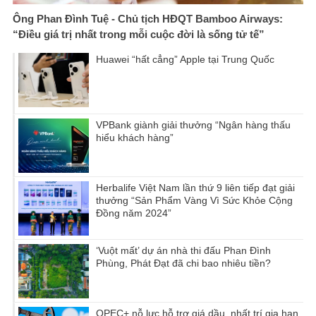
Ông Phan Đình Tuệ - Chủ tịch HĐQT Bamboo Airways:
“Điều giá trị nhất trong mỗi cuộc đời là sống tử tế”
Huawei “hất cẳng” Apple tại Trung Quốc
VPBank giành giải thưởng “Ngân hàng thấu
hiểu khách hàng”
Herbalife Việt Nam lần thứ 9 liên tiếp đạt giải
thưởng “Sản Phẩm Vàng Vì Sức Khỏe Cộng
Đồng năm 2024”
‘Vuột mất’ dự án nhà thi đấu Phan Đình
Phùng, Phát Đạt đã chi bao nhiêu tiền?
OPEC+ nỗ lực hỗ trợ giá dầu, nhất trí gia hạn