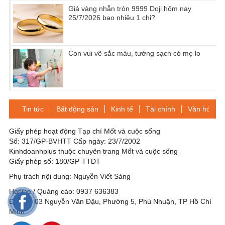
Giá vàng nhẫn tròn 9999 Doji hôm nay
25/7/2026 bao nhiêu 1 chỉ?
Con vui vẽ sắc màu, tường sạch có mẹ lo
Tin tức
Bất động sản
Kinh tế
Tài chính
Văn hóa-Gi
Giấy phép hoạt động Tạp chí Mốt và cuộc sống
Số: 317/GP-BVHTT Cấp ngày: 23/7/2002
Kinhdoanhplus thuộc chuyên trang Mốt và cuộc sống
Giấy phép số: 180/GP-TTDT
Phụ trách nội dung: Nguyễn Viết Sáng
Hotline / Quảng cáo: 0937 636383
Địa chỉ: 03 Nguyễn Văn Đậu, Phường 5, Phú Nhuận, TP Hồ Chí
Minh