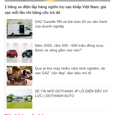
1 hãng xe điện lắp hàng nghìn trụ sạc khắp Việt Nam, giá
sạc mỗi lần chỉ bằng cốc trà đá
GAZ Gazelle NN và bài toán tối ưu vận hành
của doanh nghiệp
Năm 2026, cầm 500 - 600 triệu đồng mua
được xe xăng gầm cao nào?
Qua ải thợ máy nhiều năm kinh nghiệm, tải
van GAZ “cân đẹp” dàn siêu mô tô
XE TẢI MỚI DOTHANH JP LỘ DIỆN ĐẦY UY
LỰC | DOTHANH AUTO