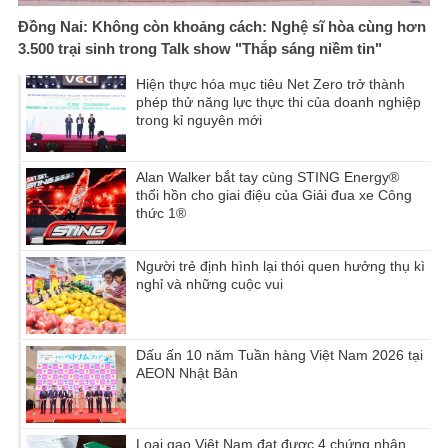
Đồng Nai: Không còn khoảng cách: Nghệ sĩ hòa cùng hơn
3.500 trại sinh trong Talk show "Thắp sáng niềm tin"
Hiện thực hóa mục tiêu Net Zero trở thành
phép thử năng lực thực thi của doanh nghiệp
trong kỉ nguyên mới
Alan Walker bắt tay cùng STING Energy®
thổi hồn cho giai điệu của Giải đua xe Công
thức 1®
Người trẻ định hình lại thói quen hưởng thụ kì
nghỉ và những cuộc vui
Dấu ấn 10 năm Tuần hàng Việt Nam 2026 tại
AEON Nhật Bản
Loại gạo Việt Nam đạt được 4 chứng nhận