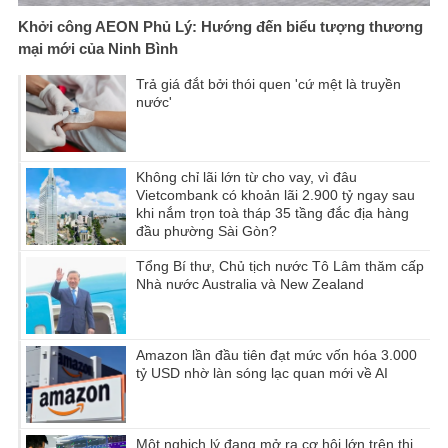
Khởi công AEON Phủ Lý: Hướng đến biểu tượng thương
mại mới của Ninh Bình
Trả giá đắt bởi thói quen 'cứ mệt là truyền
nước'
Không chỉ lãi lớn từ cho vay, vì đâu
Vietcombank có khoản lãi 2.900 tỷ ngay sau
khi nắm trọn toà tháp 35 tầng đắc địa hàng
đầu phường Sài Gòn?
Tổng Bí thư, Chủ tịch nước Tô Lâm thăm cấp
Nhà nước Australia và New Zealand
Amazon lần đầu tiên đạt mức vốn hóa 3.000
tỷ USD nhờ làn sóng lạc quan mới về AI
Một nghịch lý đang mở ra cơ hội lớn trên thị