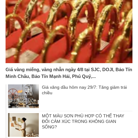
Giá vàng miếng, vàng nhẫn ngày 4/8 tại SJC, DOJI, Bảo Tín
Minh Châu, Bảo Tín Mạnh Hải, Phú Quý,...
Giá xăng dầu hôm nay 29/7: Tăng giảm trái
chiều
MỘT MÀU SƠN PHÙ HỢP CÓ THỂ THAY
ĐỔI CẢM XÚC TRONG KHÔNG GIAN
SỐNG?