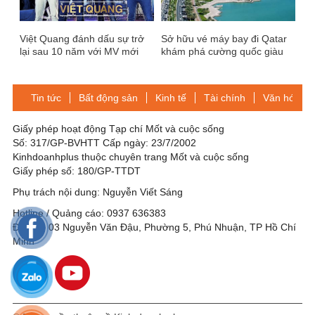
Việt Quang đánh dấu sự trở
Sở hữu vé máy bay đi Qatar
lại sau 10 năm với MV mới
khám phá cường quốc giàu
mạnh
Tin tức
Bất động sản
Kinh tế
Tài chính
Văn hóa-Gi
Giấy phép hoạt động Tạp chí Mốt và cuộc sống
Số: 317/GP-BVHTT Cấp ngày: 23/7/2002
Kinhdoanhplus thuộc chuyên trang Mốt và cuộc sống
Giấy phép số: 180/GP-TTDT
Phụ trách nội dung: Nguyễn Viết Sáng
Hotline / Quảng cáo: 0937 636383
Địa chỉ: 03 Nguyễn Văn Đậu, Phường 5, Phú Nhuận, TP Hồ Chí
Minh