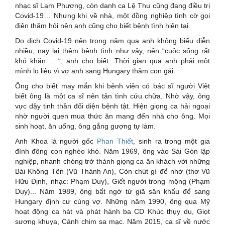
nhạc sĩ Lam Phương, còn danh ca Lệ Thu cũng đang điều trị
Covid-19… Nhưng khi về nhà, một đồng nghiệp tình cờ gọi
điện thăm hỏi nên anh cũng cho biết bệnh tình hiện tại.
Do dịch Covid-19 nên trong năm qua anh không biểu diễn
nhiều, nay lại thêm bệnh tình như vậy, nên “cuộc sống rất
khó khăn…. “, anh cho biết. Thời gian qua anh phải một
mình lo liệu vì vợ anh sang Hungary thăm con gái.
Ông cho biết may mắn khi bệnh viện có bác sĩ người Việt
biết ông là một ca sĩ nên tận tình cứu chữa. Nhờ vậy, ông
vực dậy tinh thần đối diện bệnh tật. Hiện giọng ca hải ngoại
nhờ người quen mua thức ăn mang đến nhà cho ông. Mọi
sinh hoạt, ăn uống, ông gắng gượng tự làm.
Anh Khoa là người gốc
Phan Thiết
, sinh ra trong một gia
đình đông con nghèo khó. Năm 1969, ông vào Sài Gòn lập
nghiệp, nhanh chóng trở thành giọng ca ăn khách với những
Bài Không Tên (Vũ Thành An), Còn chút gì để nhớ (thơ Vũ
Hữu Định, nhạc: Phạm Duy), Giết người trong mộng (Phạm
Duy)... Năm 1989, ông bất ngờ từ giã sân khấu để sang
Hungary định cư cùng vợ. Những năm 1990, ông qua Mỹ
hoạt động ca hát và phát hành ba CD Khúc thụy du, Giọt
sương khuya, Cánh chim sa mạc. Năm 2015, ca sĩ về nước