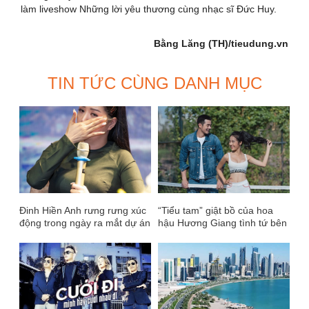
làm liveshow Những lời yêu thương cùng nhạc sĩ Đức Huy.
Bằng Lăng (TH)/tieudung.vn
TIN TỨC CÙNG DANH MỤC
Đinh Hiền Anh rưng rưng xúc
“Tiểu tam” giật bồ của hoa
động trong ngày ra mắt dự án
hậu Hương Giang tình tứ bên
Mẹ Việt Nam
Dương Mạc Anh Quân.