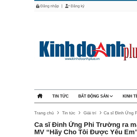
Đăng nhập
Đăng ký
TIN TỨC
BẤT ĐỘNG SẢN
KINH 
Trang chủ
Tin tức
Giải trí
Ca sĩ Đinh Ứng 
Ca sĩ Đinh Ứng Phi Trường ra m
MV “Hãy Cho Tôi Được Yêu Em