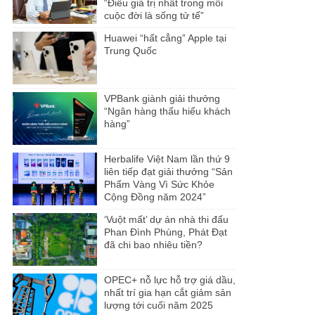
“Điều giá trị nhất trong mỗi
cuộc đời là sống tử tế”
Huawei “hất cẳng” Apple tại
Trung Quốc
VPBank giành giải thưởng
“Ngân hàng thấu hiểu khách
hàng”
Herbalife Việt Nam lần thứ 9
liên tiếp đạt giải thưởng “Sản
Phẩm Vàng Vì Sức Khỏe
Cộng Đồng năm 2024”
‘Vuột mất’ dự án nhà thi đấu
Phan Đình Phùng, Phát Đạt
đã chi bao nhiêu tiền?
OPEC+ nỗ lực hỗ trợ giá dầu,
nhất trí gia hạn cắt giảm sản
lượng tới cuối năm 2025