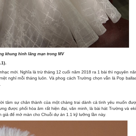
ng khung hình lãng mạn trong MV
1).
 nhạc mới. Nghĩa là trừ tháng 12 cuối năm 2018 ra 1 bài thì nguyên n
mệt nghỉ mỗi tháng luôn. Và phog cách Trường chọn vẫn là Pop balla
.
 lời tâm sự chân thành của một chàng trai dành cả tình yêu muốn đư
ng được phối hòa âm rất hiện đại, văn minh, là bài hát Trường và ek
n giả để mở màn cho Chuỗi dự án 1.1 kỹ lưỡng lần này.