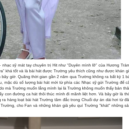
 nhạc sỹ mát tay chuyên trị Hit như “Duyên mình lỡ” của Hương Trà
” khá tốt và là bài hát được Trường yêu thích cũng như được khán g
ận bây giờ. Quãng thời gian gần 2 năm qua Trường không ra bất kỳ 1 b
u, mặc dù số lượng bài hát mới từ phía các Nhạc sỹ gửi Trường để c
 Lý do mà Trường muốn lắng mình lại là Trường không muốn thấy bản th
ấy con đường ca hát thôi thúc mình đi mãnh liệt hơn. Và bây giờ là th
ra hàng loạt bài hát Trường tâm đắc trong Chuổi dự án dài hơi từ đ
 Trường, cho Fan và những khán giả yêu quí Trường "khát" những s