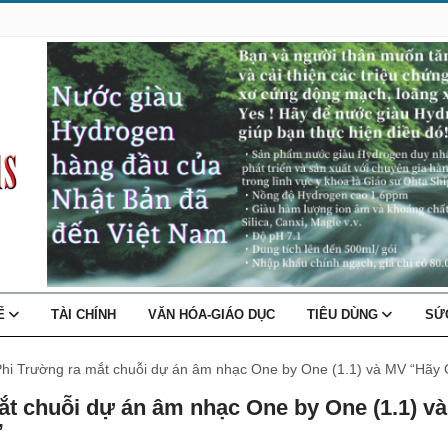
TẾ
TÀI CHÍNH
VĂN HÓA-GIÁO DỤC
TIÊU DÙNG
SỨ
Phi Trường ra mắt chuỗi dự án âm nhạc One by One (1.1) và MV “Hãy
ắt chuỗi dự án âm nhạc One by One (1.1) và
”