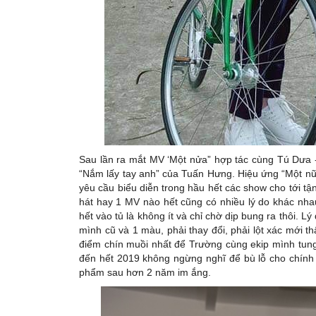
Sau lần ra mắt MV ‘Một nửa” hợp tác cùng Tú Dưa -
“Nắm lấy tay anh” của Tuấn Hưng. Hiệu ứng “Một nữa
yêu cầu biểu diễn trong hầu hết các show cho tới t
hát hay 1 MV nào hết cũng có nhiều lý do khác nha
hết vào tủ là không ít và chỉ chờ dịp bung ra thôi.
mình cũ và 1 màu, phải thay đổi, phải lột xác mới th
điểm chín muồi nhất để Trường cùng ekip mình tung 
đến hết 2019 không ngừng nghĩ để bù lỗ cho chính
phẩm sau hơn 2 năm im ắng.