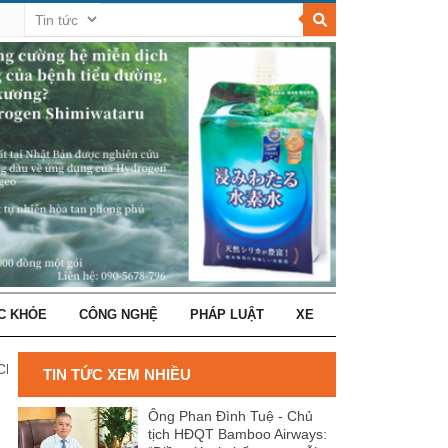
C KHỎE
CÔNG NGHỆ
PHÁP LUẬT
XE
 Cho Tôi Được Yêu Em”
TIN TỨC XEM NHIỀU
Ông Phan Đình Tuệ - Chủ
tịch HĐQT Bamboo Airways: