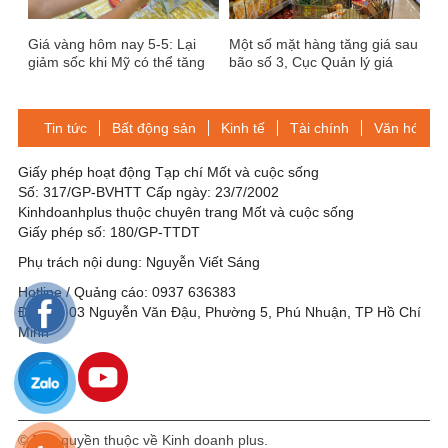
Giá vàng hôm nay 5-5: Lại
Một số mặt hàng tăng giá sau
giảm sốc khi Mỹ có thể tăng
bão số 3, Cục Quản lý giá
lãi suất cơ bản
khẳng định: các hành vi vi
phạm pháp luật về giá sẽ bị
xử lý nghiêm
Tin tức
Bất động sản
Kinh tế
Tài chính
Văn hóa-Gi
Giấy phép hoạt động Tạp chí Mốt và cuộc sống
Số: 317/GP-BVHTT Cấp ngày: 23/7/2002
Kinhdoanhplus thuộc chuyên trang Mốt và cuộc sống
Giấy phép số: 180/GP-TTDT
Phụ trách nội dung: Nguyễn Viết Sáng
Hotline / Quảng cáo: 0937 636383
Địa chỉ: 03 Nguyễn Văn Đậu, Phường 5, Phú Nhuận, TP Hồ Chí
Minh
© Bản quyền thuộc về Kinh doanh plus.