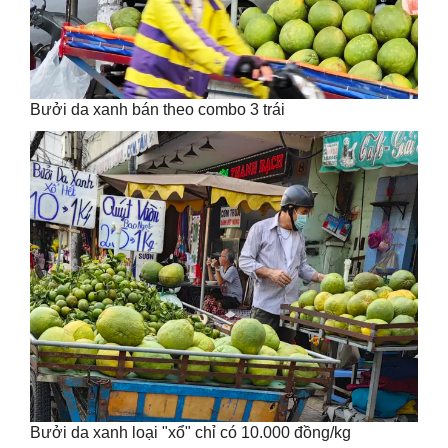
Bưởi da xanh bán theo combo 3 trái
Bưởi da xanh loại "xổ" chỉ có 10.000 đồng/kg