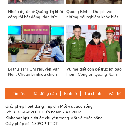
Nhiều dự án ở Quảng Trị khởi
Quảng Bình – Du lịch với
công rồi bất động, dân bức
những trải nghiệm khác biệt
xúc
Bí thư TP HCM Nguyễn Văn
Vụ mẹ giết con để trục lợi bảo
Nên: Chuẩn bị nhiều chiến
hiểm: Công an Quảng Nam
lược để mở cửa TP HCM
mở rộng điều tra cái chết của
người con út
Tin tức
Bất động sản
Kinh tế
Tài chính
Văn hóa-Gi
Giấy phép hoạt động Tạp chí Mốt và cuộc sống
Số: 317/GP-BVHTT Cấp ngày: 23/7/2002
Kinhdoanhplus thuộc chuyên trang Mốt và cuộc sống
Giấy phép số: 180/GP-TTDT