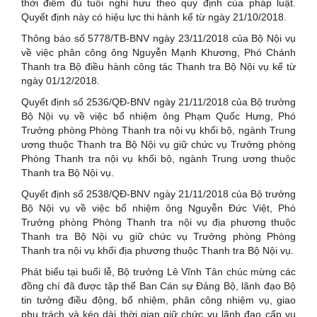
thời điểm đủ tuổi nghỉ hưu theo quy định của pháp luật.
Quyết định này có hiệu lực thi hành kể từ ngày 21/10/2018.
Thông báo số 5778/TB-BNV ngày 23/11/2018 của Bộ Nội vụ
về việc phân công ông Nguyễn Mạnh Khương, Phó Chánh
Thanh tra Bộ điều hành công tác Thanh tra Bộ Nội vụ kể từ
ngày 01/12/2018.
Quyết định số 2536/QĐ-BNV ngày 21/11/2018 của Bộ trưởng
Bộ Nội vụ về việc bổ nhiệm ông Phạm Quốc Hưng, Phó
Trưởng phòng Phòng Thanh tra nội vụ khối bộ, ngành Trung
ương thuộc Thanh tra Bộ Nội vụ giữ chức vụ Trưởng phòng
Phòng Thanh tra nội vụ khối bộ, ngành Trung ương thuộc
Thanh tra Bộ Nội vụ.
Quyết định số 2538/QĐ-BNV ngày 21/11/2018 của Bộ trưởng
Bộ Nội vụ về việc bổ nhiệm ông Nguyễn Đức Việt, Phó
Trưởng phòng Phòng Thanh tra nội vụ địa phương thuộc
Thanh tra Bộ Nội vụ giữ chức vụ Trưởng phòng Phòng
Thanh tra nội vụ khối địa phương thuộc Thanh tra Bộ Nội vụ.
Phát biểu tại buổi lễ, Bộ trưởng Lê Vĩnh Tân chúc mừng các
đồng chí đã được tập thể Ban Cán sự Đảng Bộ, lãnh đạo Bộ
tin tưởng điều động, bổ nhiệm, phân công nhiệm vụ, giao
phụ trách và kéo dài thời gian giữ chức vụ lãnh đạo cấp vụ