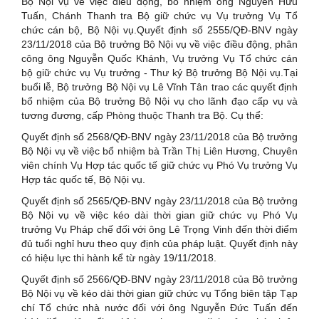
Bộ Nội vụ về việc điều động, bổ nhiệm ông Nguyễn Hữu
Tuấn, Chánh Thanh tra Bộ giữ chức vụ Vụ trưởng Vụ Tổ
chức cán bộ, Bộ Nội vụ.Quyết định số 2555/QĐ-BNV ngày
23/11/2018 của Bộ trưởng Bộ Nội vụ về việc điều động, phân
công ông Nguyễn Quốc Khánh, Vụ trưởng Vụ Tổ chức cán
bộ giữ chức vụ Vụ trưởng - Thư ký Bộ trưởng Bộ Nội vụ.Tại
buổi lễ, Bộ trưởng Bộ Nội vụ Lê Vĩnh Tân trao các quyết định
bổ nhiệm của Bộ trưởng Bộ Nội vụ cho lãnh đạo cấp vụ và
tương đương, cấp Phòng thuộc Thanh tra Bộ. Cụ thể:
Quyết định số 2568/QĐ-BNV ngày 23/11/2018 của Bộ trưởng
Bộ Nội vụ về việc bổ nhiệm bà Trần Thị Liên Hương, Chuyên
viên chính Vụ Hợp tác quốc tế giữ chức vụ Phó Vụ trưởng Vụ
Hợp tác quốc tế, Bộ Nội vụ.
Quyết định số 2565/QĐ-BNV ngày 23/11/2018 của Bộ trưởng
Bộ Nội vụ về việc kéo dài thời gian giữ chức vụ Phó Vụ
trưởng Vụ Pháp chế đối với ông Lê Trọng Vinh đến thời điểm
đủ tuổi nghỉ hưu theo quy định của pháp luật. Quyết định này
có hiệu lực thi hành kể từ ngày 19/11/2018.
Quyết định số 2566/QĐ-BNV ngày 23/11/2018 của Bộ trưởng
Bộ Nội vụ về kéo dài thời gian giữ chức vụ Tổng biên tập Tạp
chí Tổ chức nhà nước đối với ông Nguyễn Đức Tuấn đến