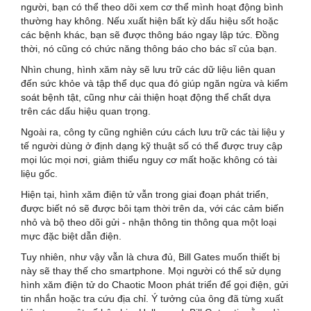
người, bạn có thể theo dõi xem cơ thể mình hoạt động bình
thường hay không. Nếu xuất hiện bất kỳ dấu hiệu sốt hoặc
các bệnh khác, bạn sẽ được thông báo ngay lập tức. Đồng
thời, nó cũng có chức năng thông báo cho bác sĩ của bạn.
Nhìn chung, hình xăm này sẽ lưu trữ các dữ liệu liên quan
đến sức khỏe và tập thể dục qua đó giúp ngăn ngừa và kiểm
soát bệnh tật, cũng như cải thiện hoạt động thể chất dựa
trên các dấu hiệu quan trọng.
Ngoài ra, công ty cũng nghiên cứu cách lưu trữ các tài liệu y
tế người dùng ở định dạng kỹ thuật số có thể được truy cập
mọi lúc mọi nơi, giảm thiểu nguy cơ mất hoặc không có tài
liệu gốc.
Hiện tại, hình xăm điện tử vẫn trong giai đoạn phát triển,
được biết nó sẽ được bôi tạm thời trên da, với các cảm biến
nhỏ và bộ theo dõi gửi - nhận thông tin thông qua một loại
mực đặc biệt dẫn điện.
Tuy nhiên, như vậy vẫn là chưa đủ, Bill Gates muốn thiết bị
này sẽ thay thế cho smartphone. Mọi người có thể sử dụng
hình xăm điện tử do Chaotic Moon phát triển để gọi điện, gửi
tin nhắn hoặc tra cứu địa chỉ. Ý tưởng của ông đã từng xuất