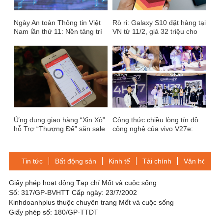
Ngày An toàn Thông tin Việt
Rò rỉ: Galaxy S10 đặt hàng tại
Nam lần thứ 11: Nền tảng trí
VN từ 11/2, giá 32 triệu cho
tuệ nhân tạo và thiết bị thông
bản 1 TB
minh
Ứng dụng giao hàng “Xin Xò”
Công thức chiều lòng tín đồ
hỗ Trợ “Thượng Đế” săn sale
công nghệ của vivo V27e:
Thời 4.0
Trải nghiệm thật và Ưu đãi
khủng
Tin tức
Bất động sản
Kinh tế
Tài chính
Văn hóa-Gi
Giấy phép hoạt động Tạp chí Mốt và cuộc sống
Số: 317/GP-BVHTT Cấp ngày: 23/7/2002
Kinhdoanhplus thuộc chuyên trang Mốt và cuộc sống
Giấy phép số: 180/GP-TTDT