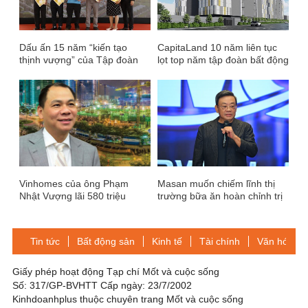
Dấu ấn 15 năm “kiến tạo
CapitaLand 10 năm liên tục
thịnh vượng” của Tập đoàn
lọt top năm tập đoàn bất động
Danh Khôi
sản hàng đầu châu Á
Vinhomes của ông Phạm
Masan muốn chiếm lĩnh thị
Nhật Vượng lãi 580 triệu
trường bữa ăn hoàn chỉnh trị
USD, tồn kho 2,2 tỷ USD
giá 17 tỷ USD
Tin tức
Bất động sản
Kinh tế
Tài chính
Văn hóa-Gi
Giấy phép hoạt động Tạp chí Mốt và cuộc sống
Số: 317/GP-BVHTT Cấp ngày: 23/7/2002
Kinhdoanhplus thuộc chuyên trang Mốt và cuộc sống