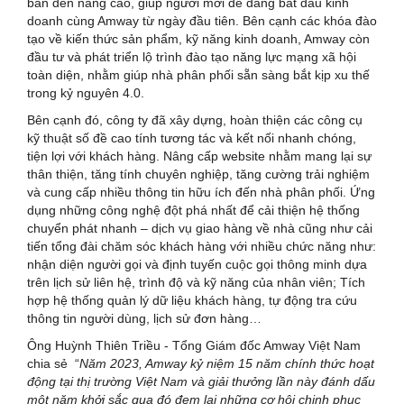
bản đến nâng cao, giúp người mới dễ dàng bắt đầu kinh
doanh cùng Amway từ ngày đầu tiên. Bên cạnh các khóa đào
tạo về kiến thức sản phẩm, kỹ năng kinh doanh, Amway còn
đầu tư và phát triển lộ trình đào tạo năng lực mạng xã hội
toàn diện, nhằm giúp nhà phân phối sẵn sàng bắt kịp xu thế
trong kỷ nguyên 4.0.
Bên cạnh đó, công ty đã xây dựng, hoàn thiện các công cụ
kỹ thuật số đề cao tính tương tác và kết nối nhanh chóng,
tiện lợi với khách hàng. Nâng cấp website nhằm mang lại sự
thân thiện, tăng tính chuyên nghiệp, tăng cường trải nghiệm
và cung cấp nhiều thông tin hữu ích đến nhà phân phối. Ứng
dụng những công nghệ đột phá nhất để cải thiện hệ thống
chuyển phát nhanh – dịch vụ giao hàng về nhà cũng như cải
tiến tổng đài chăm sóc khách hàng với nhiều chức năng như:
nhận diện người gọi và định tuyến cuộc gọi thông minh dựa
trên lịch sử liên hệ, trình độ và kỹ năng của nhân viên; Tích
hợp hệ thống quản lý dữ liệu khách hàng, tự động tra cứu
thông tin người dùng, lịch sử đơn hàng…
Ông Huỳnh Thiên Triều - Tổng Giám đốc Amway Việt Nam
chia sẻ “
Năm 2023, Amway kỷ niệm 15 năm chính thức hoạt
động tại thị trường Việt Nam và giải thưởng lần này đánh dấu
một năm khởi sắc qua đó đem lại những cơ hội chinh phục