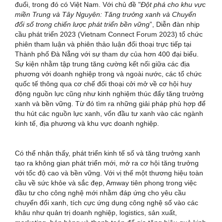
đuổi, trong đó có Việt Nam. Với chủ đề "
Đột phá cho khu vực
miền Trung và Tây Nguyên: Tăng trưởng xanh và Chuyển
đổi số trong chiến lược phát triển bền vững
”, Diễn đàn nhịp
cầu phát triển 2023 (Vietnam Connect Forum 2023) tổ chức
phiên tham luận và phiên thảo luận đối thoại trực tiếp tại
Thành phố Đà Nẵng với sự tham dự của hơn 400 đại biểu.
Sự kiện nhằm tập trung tăng cường kết nối giữa các địa
phương với doanh nghiệp trong và ngoài nước, các tổ chức
quốc tế thông qua cơ chế đối thoại cởi mở về cơ hội huy
động nguồn lực cũng như kinh nghiệm thúc đẩy tăng trưởng
xanh và bền vững. Từ đó tìm ra những giải pháp phù hợp để
thu hút các nguồn lực xanh, vốn đầu tư xanh vào các ngành
kinh tế, địa phương và khu vực doanh nghiệp.
Có thể nhận thấy, phát triển kinh tế số và tăng trưởng xanh
tạo ra không gian phát triển mới, mở ra cơ hội tăng trưởng
với tốc độ cao và bền vững. Với vị thế một thương hiệu toàn
cầu về sức khỏe và sắc đẹp, Amway tiên phong trong việc
đầu tư cho công nghệ mới nhằm đáp ứng cho yêu cầu
chuyển đổi xanh, tích cực ứng dụng công nghệ số vào các
khâu như quản trị doanh nghiệp, logistics, sản xuất,