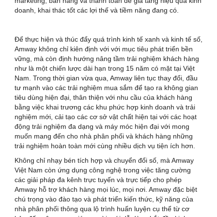
marketing, bán hàng và thanh toán để gia tăng hiệu quả kinh
doanh, khai thác tốt các lợi thế và tiềm năng đang có.
Để thực hiện và thúc đẩy quá trình kinh tế xanh và kinh tế số,
Amway không chỉ kiên định với với mục tiêu phát triển bền
vững, mà còn định hướng nâng tầm trải nghiệm khách hàng
như là một chiến lược dài hạn trong 15 năm có mặt tại Việt
Nam. Trong thời gian vừa qua, Amway liên tục thay đổi, đầu
tư mạnh vào các trải nghiệm mua sắm để tạo ra không gian
tiêu dùng hiện đại, thân thiện với nhu cầu của khách hàng
bằng việc khai trương các khu phức hợp kinh doanh và trải
nghiệm mới, cải tạo các cơ sở vật chất hiện tại với các hoạt
động trải nghiệm đa dạng và máy móc hiện đại với mong
muốn mang đến cho nhà phân phối và khách hàng những
trải nghiệm hoàn toàn mới cùng nhiều dịch vụ tiện ích hơn.
Không chỉ nhạy bén tích hợp và chuyển đổi số, mà Amway
Việt Nam còn ứng dụng công nghệ trong việc tăng cường
các giải pháp đa kênh trực tuyến và trực tiếp cho phép
Amway hỗ trợ khách hàng mọi lúc, mọi nơi. Amway đặc biệt
chú trọng vào đào tạo và phát triển kiến thức, kỹ năng của
nhà phân phối thông qua lộ trình huấn luyện cụ thể từ cơ