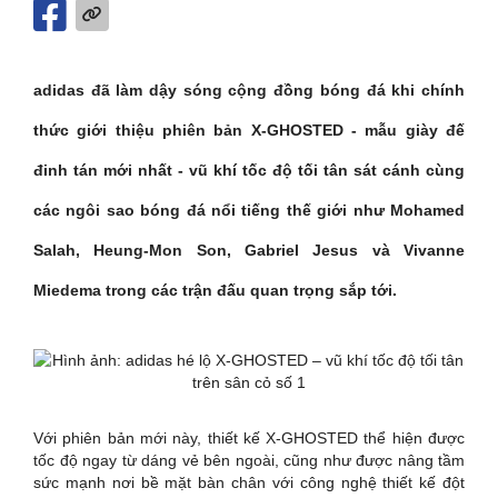
adidas đã làm dậy sóng cộng đồng bóng đá khi chính
thức giới thiệu phiên bản X-GHOSTED - mẫu giày đế
đinh tán mới nhất - vũ khí tốc độ tối tân sát cánh cùng
các ngôi sao bóng đá nổi tiếng thế giới như Mohamed
Salah, Heung-Mon Son, Gabriel Jesus và Vivanne
Miedema trong các trận đấu quan trọng sắp tới.
Với phiên bản mới này, thiết kế X-GHOSTED thể hiện được
tốc độ ngay từ dáng vẻ bên ngoài, cũng như được nâng tầm
sức mạnh nơi bề mặt bàn chân với công nghệ thiết kế đột