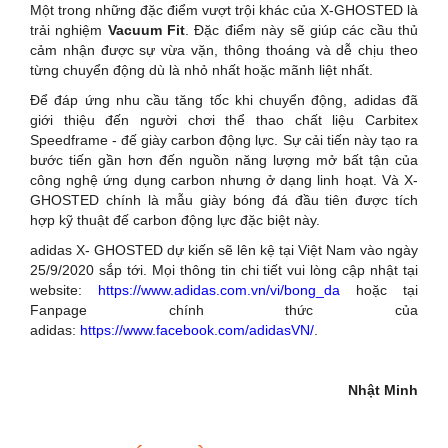
Một trong những đặc điểm vượt trội khác của X-GHOSTED là
trải nghiệm
Vacuum Fit
. Đặc điểm này sẽ giúp các cầu thủ
cảm nhận được sự vừa vặn, thông thoáng và dễ chịu theo
từng chuyển động dù là nhỏ nhất hoặc mãnh liệt nhất.
Để đáp ứng nhu cầu tăng tốc khi chuyển động, adidas đã
giới thiệu đến người chơi thể thao chất liệu Carbitex
Speedframe - đế giày carbon động lực. Sự cải tiến này tạo ra
bước tiến gần hơn đến nguồn năng lượng mở bất tận của
công nghệ ứng dụng carbon nhưng ở dạng linh hoạt. Và X-
GHOSTED chính là mẫu giày bóng đá đầu tiên được tích
hợp kỹ thuật đế carbon động lực đặc biệt này.
adidas X- GHOSTED dự kiến sẽ lên kệ tại Việt Nam vào ngày
25/9/2020 sắp tới. Mọi thông tin chi tiết vui lòng cập nhật tại
website:
https://www.adidas.com.vn/vi/bong_da
hoặc tại
Fanpage chính thức của
adidas:
https://www.facebook.com/adidasVN/
.
Nhật Minh