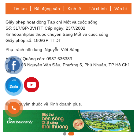
Tin tức
Bất động sản
Kinh tế
Tài chính
Văn hóa-Gi
Giấy phép hoạt động Tạp chí Mốt và cuộc sống
Số: 317/GP-BVHTT Cấp ngày: 23/7/2002
Kinhdoanhplus thuộc chuyên trang Mốt và cuộc sống
Giấy phép số: 180/GP-TTDT
Phụ trách nội dung: Nguyễn Viết Sáng
Hotline / Quảng cáo: 0937 636383
Địa chỉ: 03 Nguyễn Văn Đậu, Phường 5, Phú Nhuận, TP Hồ Chí
Minh
© Bản quyền thuộc về Kinh doanh plus.