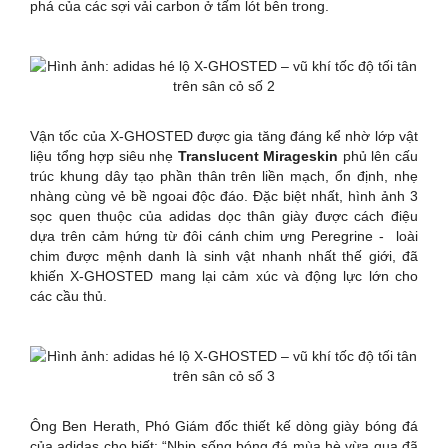
phá của các sợi vải carbon ở tấm lót bên trong.
Vận tốc của X-GHOSTED được gia tăng đáng kể nhờ lớp vật
liệu tổng hợp siêu nhẹ
Translucent Mirageskin
phủ lên cấu
trúc khung dây tạo phần thân trên liền mạch, ổn định, nhẹ
nhàng cùng vẻ bề ngoai độc đáo. Đặc biệt nhất, hình ảnh 3
sọc quen thuộc của adidas dọc thân giày được cách điệu
dựa trên cảm hứng từ đôi cánh chim ưng Peregrine - loài
chim được mệnh danh là sinh vật nhanh nhất thế giới, đã
khiến X-GHOSTED mang lại cảm xúc và động lực lớn cho
các cầu thủ.
Ông Ben Herath, Phó Giám đốc thiết kế dòng giày bóng đá
của adidas cho biết: “Nhịp sống bóng đá mùa hè vừa qua đã