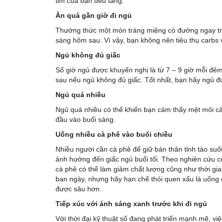
tim của bạn đều tăng.
Ăn quá gần giờ đi ngủ
Thưởng thức một món tráng miệng có đường ngay trư
sáng hôm sau. Vì vậy, bạn không nên tiêu thụ carbs 
Ngủ không đủ giấc
Số giờ ngủ được khuyến nghị là từ 7 – 9 giờ mỗi đ
sau nếu ngủ không đủ giấc. Tốt nhất, bạn hãy ngủ đú
Ngủ quá nhiều
Ngủ quá nhiều có thể khiến bạn cảm thấy mệt mỏi c
đầu vào buổi sáng.
Uống nhiều cà phê vào buổi chiều
Nhiều người cần cà phê để giữ bản thân tỉnh táo su
ảnh hưởng đến giấc ngủ buổi tối. Theo nghiên cứu 
cà phê có thể làm giảm chất lượng cũng như thời gi
ban ngày, nhưng hãy hạn chế thói quen xấu là uống 
được sâu hơn.
Tiếp xúc với ánh sáng xanh trước khi đi ngủ
Với thời đại kỹ thuật số đang phát triển mạnh mẽ, vi