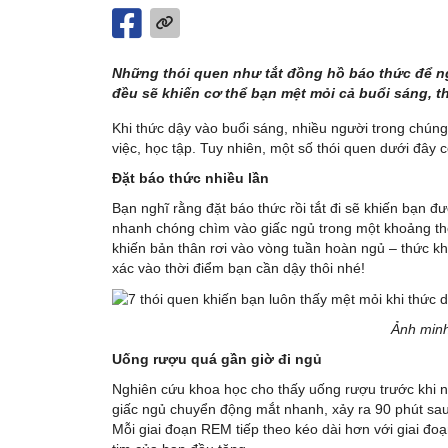
Những thói quen như tắt đồng hồ báo thức để ng
đều sẽ khiến cơ thể bạn mệt mỏi cả buổi sáng, t
Khi thức dậy vào buổi sáng, nhiều người trong chún
việc, học tập. Tuy nhiên, một số thói quen dưới đây c
Đặt báo thức nhiều lần
Bạn nghĩ rằng đặt báo thức rồi tắt đi sẽ khiến bạn 
nhanh chóng chìm vào giấc ngủ trong một khoảng thời
khiến bản thân rơi vào vòng tuần hoàn ngủ – thức k
xác vào thời điểm bạn cần dậy thôi nhé!
Ảnh minh
Uống rượu quá gần giờ đi ngủ
Nghiên cứu khoa học cho thấy uống rượu trước khi n
giấc ngủ chuyển động mắt nhanh, xảy ra 90 phút sau
Mỗi giai đoạn REM tiếp theo kéo dài hơn với giai đoạ