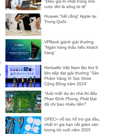
“Điều giá trị nhất trong mỗi
cuộc đời là sống tử tế”
Huawei “hất cẳng” Apple tại
Trung Quốc
VPBank giành giải thưởng
“Ngân hàng thấu hiểu khách
hàng”
n
Herbalife Việt Nam lần thứ 9
liên tiếp đạt giải thưởng “Sản
h
Phẩm Vàng Vì Sức Khỏe
Cộng Đồng năm 2024”
‘Vuột mất’ dự án nhà thi đấu
Phan Đình Phùng, Phát Đạt
đã chi bao nhiêu tiền?
OPEC+ nỗ lực hỗ trợ giá dầu,
.
nhất trí gia hạn cắt giảm sản
p
lượng tới cuối năm 2025