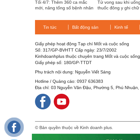
Tối 4/7: Thêm 360 ca mắc
Tử vong sau khi uống
mới, nâng tổng số bệnh nhân
thuốc đông y ghi ch
COVID-19 trong ngày lên 887
ngoài
Tin tức
Bất động sản
Kinh tế
Giấy phép hoạt động Tạp chí Mốt và cuộc sống
Số: 317/GP-BVHTT Cấp ngày: 23/7/2002
Kinhdoanhplus thuộc chuyên trang Mốt và cuộc sốn
Giấy phép số: 180/GP-TTDT
Phụ trách nội dung: Nguyễn Viết Sáng
Hotline / Quảng cáo: 0937 636383
Địa chỉ: 03 Nguyễn Văn Đậu, Phường 5, Phú Nhuận,
© Bản quyền thuộc về Kinh doanh plus.