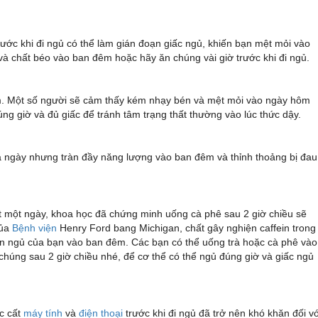
ớc khi đi ngủ có thể làm gián đoạn giấc ngủ, khiến bạn mệt mỏi vào
và chất béo vào ban đêm hoặc hãy ăn chúng vài giờ trước khi đi ngủ.
êm. Một số người sẽ cảm thấy kém nhạy bén và mệt mỏi vào ngày hôm
ng giờ và đủ giấc để tránh tâm trạng thất thường vào lúc thức dậy.
ả ngày nhưng tràn đầy năng lượng vào ban đêm và thỉnh thoảng bị đau
ốt một ngày, khoa học đã chứng minh uống cà phê sau 2 giờ chiều sẽ
của
Bệnh viện
Henry Ford bang Michigan, chất gây nghiện caffein trong
an ngủ của bạn vào ban đêm. Các bạn có thể uống trà hoặc cà phê vào
chúng sau 2 giờ chiều nhé, để cơ thể có thể ngủ đúng giờ và giấc ngủ
ệc cất
máy tính
và
điện thoại
trước khi đi ngủ đã trở nên khó khăn đối vớ