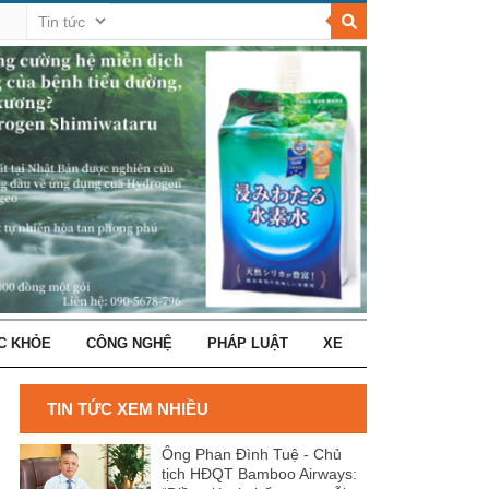
C KHỎE
CÔNG NGHỆ
PHÁP LUẬT
XE
TIN TỨC XEM NHIỀU
Ông Phan Đình Tuệ - Chủ
tịch HĐQT Bamboo Airways: