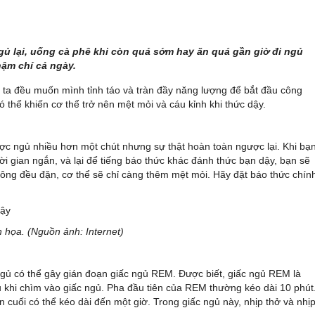
ủ lại, uống cà phê khi còn quá sớm hay ăn quá gần giờ đi ngủ
hậm chí cả ngày.
g ta đều muốn mình tỉnh táo và tràn đầy năng lượng để bắt đầu công
ó thể khiến cơ thể trở nên mệt mỏi và cáu kỉnh khi thức dậy.
được ngủ nhiều hơn một chút nhưng sự thật hoàn toàn ngược lại. Khi bạ
 gian ngắn, và lại để tiếng báo thức khác đánh thức bạn dậy, bạn sẽ
hông đều đặn, cơ thể sẽ chỉ càng thêm mệt mỏi. Hãy đặt báo thức chín
 họa. (Nguồn ảnh: Internet)
gủ có thể gây gián đoạn giấc ngủ REM. Được biết, giấc ngủ REM là
 khi chìm vào giấc ngủ. Pha đầu tiên của REM thường kéo dài 10 phút
n cuối có thể kéo dài đến một giờ. Trong giấc ngủ này, nhịp thở và nhị