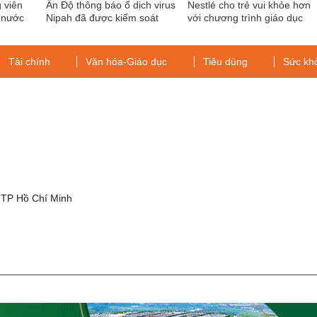
 viên
Ấn Độ thông báo ổ dịch virus
Nestlé cho trẻ vui khỏe hơn
ữ nước
Nipah đã được kiểm soát
với chương trình giáo dục
dinh dưỡng học đường
Tài chính
Văn hóa-Giáo dục
Tiêu dùng
Sức kh
g
 TP Hồ Chí Minh