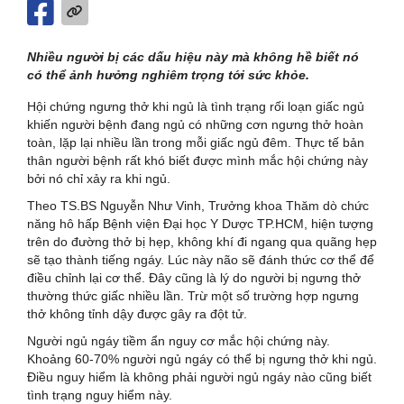
Nhiều người bị các dấu hiệu này mà không hề biết nó
có thể ảnh hưởng nghiêm trọng tới sức khỏe.
Hội chứng ngưng thở khi ngủ là tình trạng rối loạn giấc ngủ
khiến người bệnh đang ngủ có những cơn ngưng thở hoàn
toàn, lặp lại nhiều lần trong mỗi giấc ngủ đêm. Thực tế bản
thân người bệnh rất khó biết được mình mắc hội chứng này
bởi nó chỉ xảy ra khi ngủ.
Theo TS.BS Nguyễn Như Vinh, Trưởng khoa Thăm dò chức
năng hô hấp Bệnh viện Đại học Y Dược TP.HCM, hiện tượng
trên do đường thở bị hẹp, không khí đi ngang qua quãng hẹp
sẽ tạo thành tiếng ngáy. Lúc này não sẽ đánh thức cơ thể để
điều chỉnh lại cơ thể. Đây cũng là lý do người bị ngưng thở
thường thức giấc nhiều lần. Trừ một số trường hợp ngưng
thở không tỉnh dậy được gây ra đột tử.
Người ngủ ngáy tiềm ẩn nguy cơ mắc hội chứng này.
Khoảng 60-70% người ngủ ngáy có thể bị ngưng thở khi ngủ.
Điều nguy hiểm là không phải người ngủ ngáy nào cũng biết
tình trạng nguy hiểm này.