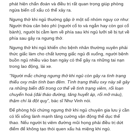
phát hiện chẩn đoán và điều trị rất quan trọng giúp phòng
ngừa biến cố xấu có thể xảy ra.
Ngưng thở khi ngủ thường gặp ở một số nhóm nguy cơ như:
Người thừa cân béo phì (người cổ to và ngắn hay còn gọi cổ
bành), người bị cằm lẹm về phía sau khi ngủ lưỡi sẽ bị tụt về
phía sau gây ra ngưng thở.
Ngưng thở khi ngủ khiến cho bệnh nhân thường xuyên phải
thức giấc làm cho chất lượng giấc ngủ đi xuống, người bệnh
buồn ngủ nhiều vào ban ngày có thể gây ra những tai nạn
trong lao động, lái xe.
“Người mắc chứng ngưng thở khi ngủ còn gây ra tình trạng
thiếu oxy mãn tính ban đêm. Tình trạng thiếu oxy này sẽ gây
ra những biến đổi trong cơ thể về tình trạng viêm, rối loạn
chuyển hoá (đái tháo đường, tăng huyết áp, rối mỡ máu),
thậm chí là đột quỵ”,
bác sĩ Như Vinh nói.
Để phòng hội chứng ngưng thở khi ngủ chuyên gia lưu ý cần
có lối sống lành mạnh tăng cường vận động thể dục thể
thao. Nếu người bị viêm đường mũi họng phải điều trị dứt
điểm để không tạo thói quen xấu há miệng khi ngủ.