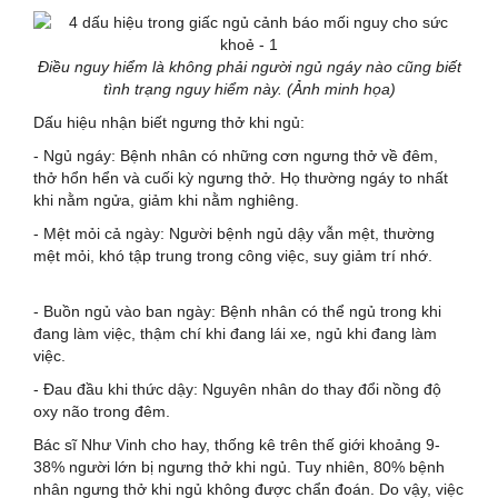
Điều nguy hiểm là không phải người ngủ ngáy nào cũng biết
tình trạng nguy hiểm này. (Ảnh minh họa)
Dấu hiệu nhận biết ngưng thở khi ngủ:
- Ngủ ngáy: Bệnh nhân có những cơn ngưng thở về đêm,
thở hổn hển và cuối kỳ ngưng thở. Họ thường ngáy to nhất
khi nằm ngửa, giảm khi nằm nghiêng.
- Mệt mỏi cả ngày: Người bệnh ngủ dậy vẫn mệt, thường
mệt mỏi, khó tập trung trong công việc, suy giảm trí nhớ.
- Buồn ngủ vào ban ngày: Bệnh nhân có thể ngủ trong khi
đang làm việc, thậm chí khi đang lái xe, ngủ khi đang làm
việc.
- Đau đầu khi thức dậy: Nguyên nhân do thay đổi nồng độ
oxy não trong đêm.
Bác sĩ Như Vinh cho hay, thống kê trên thế giới khoảng 9-
38% người lớn bị ngưng thở khi ngủ. Tuy nhiên, 80% bệnh
nhân ngưng thở khi ngủ không được chẩn đoán. Do vậy, việc