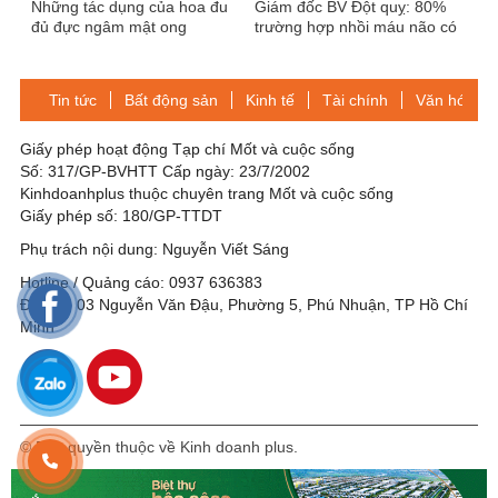
Những tác dụng của hoa đu
Giám đốc BV Đột quỵ: 80%
đủ đực ngâm mật ong
trường hợp nhồi máu não có
dấu hiệu này, biết sớm có thể
cứu bạn khỏi đột quỵ
Tin tức
Bất động sản
Kinh tế
Tài chính
Văn hóa-Gi
Giấy phép hoạt động Tạp chí Mốt và cuộc sống
Số: 317/GP-BVHTT Cấp ngày: 23/7/2002
Kinhdoanhplus thuộc chuyên trang Mốt và cuộc sống
Giấy phép số: 180/GP-TTDT
Phụ trách nội dung: Nguyễn Viết Sáng
Hotline / Quảng cáo: 0937 636383
Địa chỉ: 03 Nguyễn Văn Đậu, Phường 5, Phú Nhuận, TP Hồ Chí
Minh
© Bản quyền thuộc về Kinh doanh plus.