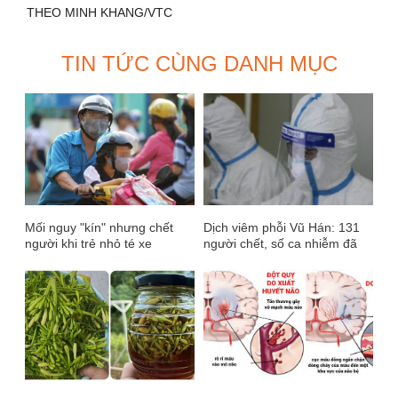
THEO MINH KHANG/VTC
TIN TỨC CÙNG DANH MỤC
Mối nguy "kín" nhưng chết
Dịch viêm phỗi Vũ Hán: 131
người khi trẻ nhỏ té xe
người chết, số ca nhiễm đã
vượt qua dịch Sars 2003