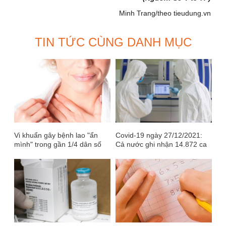
Minh Trang/theo tieudung.vn
TIN TỨC CÙNG DANH MỤC
Vi khuẩn gây bệnh lao "ẩn
Covid-19 ngày 27/12/2021:
mình" trong gần 1/4 dân số
Cả nước ghi nhận 14.872 ca
thế giới
mắc mới, Hà Nội có 1.948 ca