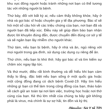
khu vực đông người hoặc tránh những nơi bạn có thể tương
tác với những người bị bệnh.
Thứ bảy, đối với bất kỳ ai, nếu cảm thấy không khỏe, hãy ở
nhà và gọi bác sĩ hoặc chuyên gia y tế địa phương. Bác sĩ sẽ
hỏi một số câu hỏi về các triệu chứng của bạn, nơi bạn đã và
người bạn đã tiếp xúc. Điều này sẽ giúp đảm bảo bạn nhận
được lời khuyên đúng đắn, được chuyển đến đúng cơ sở y tế
và sẽ ngăn bạn lây nhiễm cho người khác.
Thứ tám, nếu bạn bị bệnh, hãy ở nhà và ăn, ngủ riêng với
mọi người trong gia đình, sử dụng các dụng cụ riêng để ăn.
Thứ chín, nếu bạn bị khó thở, hãy gọi bác sĩ và tìm kiếm sự
chăm sóc ngay lập tức.
Và thứ mười, điều rất bình thường và dễ hiểu khi bạn cảm
thấy lo lắng, đặc biệt nếu bạn sống ở một quốc gia hoặc
một cộng đồng đang có dịch bệnh Covid-19. Hãy tìm hiểu
những gì bạn có thể làm trong cộng đồng của bạn, thảo luận
về cách giữ an toàn tại nơi làm việc, trường học hoặc nơi thờ
cúng của bạn. Kẻ thù lớn nhất của chúng ta bây giờ không
phải là virus, mà chính là sự sợ hãi, tin đồn và kỳ thị.
(Nguồn: Sở Y tế TP)