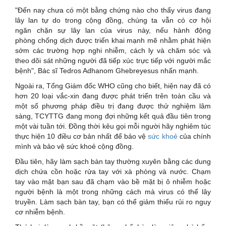
"Đến nay chưa có một bằng chứng nào cho thấy virus đang
lây lan tự do trong cộng đồng, chúng ta vẫn có cơ hội
ngăn chặn sự lây lan của virus này, nếu hành động
phòng chống dịch được triển khai mạnh mẽ nhằm phát hiện
sớm các trường hợp nghi nhiễm, cách ly và chăm sóc và
theo dõi sát những người đã tiếp xúc trực tiếp với người mắc
bệnh", Bác sĩ Tedros Adhanom Ghebreyesus nhấn mạnh.
Ngoài ra, Tổng Giám đốc WHO cũng cho biết, hiện nay đã có
hơn 20 loại vắc-xin đang được phát triển trên toàn cầu và
một số phương pháp điều trị đang được thử nghiệm lâm
sàng, TCYTTG đang mong đợi những kết quả đầu tiên trong
một vài tuần tới. Đồng thời kêu gọi mỗi người hãy nghiêm túc
thực hiện 10 điều cơ bản nhất để bảo vệ
sức khoẻ
của chính
mình và bảo vệ sức khoẻ cộng đồng.
Đầu tiên, hãy làm sạch bàn tay thường xuyên bằng các dung
dịch chứa cồn hoặc rửa tay với xà phòng và nước. Chạm
tay vào mặt bạn sau đã chạm vào bề mặt bị ô nhiễm hoặc
người bệnh là một trong những cách mà virus có thể lây
truyền. Làm sạch bàn tay, bạn có thể giảm thiểu rủi ro nguy
cơ nhiễm bệnh.