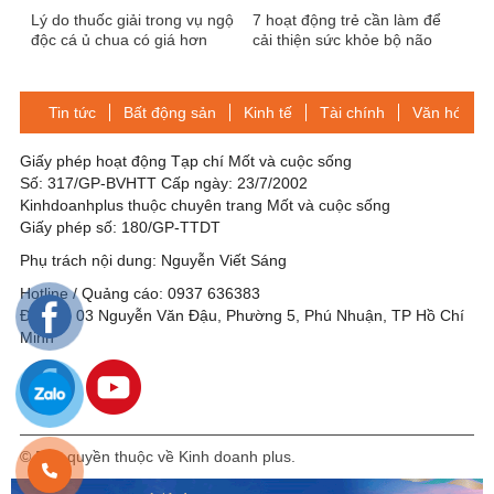
Lý do thuốc giải trong vụ ngộ
7 hoạt động trẻ cần làm để
độc cá ủ chua có giá hơn
cải thiện sức khỏe bộ não
8.000 USD
Tin tức
Bất động sản
Kinh tế
Tài chính
Văn hóa-Gi
Giấy phép hoạt động Tạp chí Mốt và cuộc sống
Số: 317/GP-BVHTT Cấp ngày: 23/7/2002
Kinhdoanhplus thuộc chuyên trang Mốt và cuộc sống
Giấy phép số: 180/GP-TTDT
Phụ trách nội dung: Nguyễn Viết Sáng
Hotline / Quảng cáo: 0937 636383
Địa chỉ: 03 Nguyễn Văn Đậu, Phường 5, Phú Nhuận, TP Hồ Chí
Minh
© Bản quyền thuộc về Kinh doanh plus.