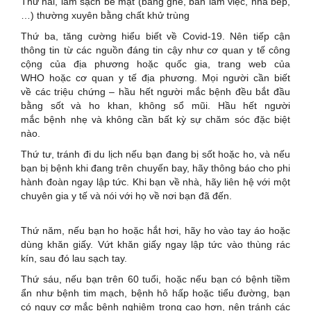
Thứ hai, làm sạch bề mặt (băng ghế, bàn làm việc, nhà bếp,
…) thường xuyên bằng chất khử trùng
Thứ ba, tăng cường hiểu biết về Covid-19. Nên tiếp cận
thông tin từ các nguồn đáng tin cậy như cơ quan y tế công
cộng của địa phương hoặc quốc gia, trang web của
WHO hoặc cơ quan y tế địa phương. Mọi người cần biết
về các triệu chứng – hầu hết người mắc bệnh đều bắt đầu
bằng sốt và ho khan, không sổ mũi. Hầu hết người
mắc bệnh nhẹ và không cần bất kỳ sự chăm sóc đặc biệt
nào.
Thứ tư, tránh đi du lịch nếu bạn đang bị sốt hoặc ho, và nếu
bạn bị bệnh khi đang trên chuyến bay, hãy thông báo cho phi
hành đoàn ngay lập tức. Khi bạn về nhà, hãy liên hệ với một
chuyên gia y tế và nói với họ về nơi bạn đã đến.
Thứ năm, nếu bạn ho hoặc hắt hơi, hãy ho vào tay áo hoặc
dùng khăn giấy. Vứt khăn giấy ngay lập tức vào thùng rác
kín, sau đó lau sạch tay.
Thứ sáu, nếu bạn trên 60 tuổi, hoặc nếu bạn có bệnh tiềm
ẩn như bệnh tim mạch, bệnh hô hấp hoặc tiểu đường, bạn
có nguy cơ mắc bệnh nghiêm trọng cao hơn, nên tránh các